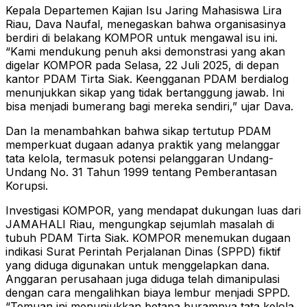
Kepala Departemen Kajian Isu Jaring Mahasiswa Lira
Riau, Dava Naufal, menegaskan bahwa organisasinya
berdiri di belakang KOMPOR untuk mengawal isu ini.
“Kami mendukung penuh aksi demonstrasi yang akan
digelar KOMPOR pada Selasa, 22 Juli 2025, di depan
kantor PDAM Tirta Siak. Keengganan PDAM berdialog
menunjukkan sikap yang tidak bertanggung jawab. Ini
bisa menjadi bumerang bagi mereka sendiri,” ujar Dava.
Dan Ia menambahkan bahwa sikap tertutup PDAM
memperkuat dugaan adanya praktik yang melanggar
tata kelola, termasuk potensi pelanggaran Undang-
Undang No. 31 Tahun 1999 tentang Pemberantasan
Korupsi.
Investigasi KOMPOR, yang mendapat dukungan luas dari
JAMAHALI Riau, mengungkap sejumlah masalah di
tubuh PDAM Tirta Siak. KOMPOR menemukan dugaan
indikasi Surat Perintah Perjalanan Dinas (SPPD) fiktif
yang diduga digunakan untuk menggelapkan dana.
Anggaran perusahaan juga diduga telah dimanipulasi
dengan cara mengalihkan biaya lembur menjadi SPPD.
“Temuan ini menunjukkan betapa buramnya tata kelola