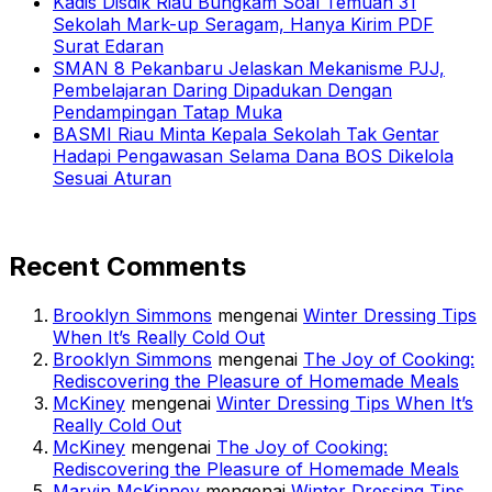
Kadis Disdik Riau Bungkam Soal Temuan 31
Sekolah Mark-up Seragam, Hanya Kirim PDF
Surat Edaran
SMAN 8 Pekanbaru Jelaskan Mekanisme PJJ,
Pembelajaran Daring Dipadukan Dengan
Pendampingan Tatap Muka
BASMI Riau Minta Kepala Sekolah Tak Gentar
Hadapi Pengawasan Selama Dana BOS Dikelola
Sesuai Aturan
Recent Comments
Brooklyn Simmons
mengenai
Winter Dressing Tips
When It’s Really Cold Out
Brooklyn Simmons
mengenai
The Joy of Cooking:
Rediscovering the Pleasure of Homemade Meals
McKiney
mengenai
Winter Dressing Tips When It’s
Really Cold Out
McKiney
mengenai
The Joy of Cooking:
Rediscovering the Pleasure of Homemade Meals
Marvin McKinney
mengenai
Winter Dressing Tips