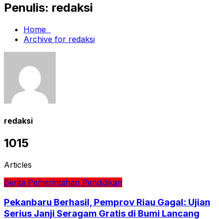
Penulis:
redaksi
Home
Archive for redaksi
redaksi
1015
Articles
Berita
Pemerintahan
Pendidikan
Pekanbaru Berhasil, Pemprov Riau Gagal: Ujian
Serius Janji Seragam Gratis di Bumi Lancang