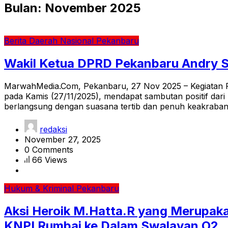
Bulan:
November 2025
Berita
Daerah
Nasional
Pekanbaru
Wakil Ketua DPRD Pekanbaru Andry S
MarwahMedia.Com, Pekanbaru, 27 Nov 2025 – Kegiatan P
pada Kamis (27/11/2025), mendapat sambutan positif dari 
berlangsung dengan suasana tertib dan penuh keakraba
redaksi
November 27, 2025
0 Comments
66 Views
Hukum & Kriminal
Pekanbaru
Aksi Heroik M.Hatta.R yang Merupak
KNPI Rumbai ke Dalam Swalayan O2