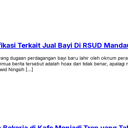
ikasi Terkait Jual Bayi Di RSUD Manda
ayang dugaan perdagangan bayi baru lahir oleh oknum pe
a berita tersebut adalah hoax dan tidak benar, apalagi m
wid Ningsih […]
a Bekerja di Kafe Menjadi Tren yang T