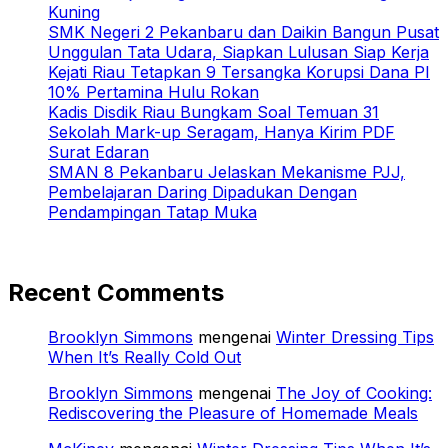
Kuning
SMK Negeri 2 Pekanbaru dan Daikin Bangun Pusat
Unggulan Tata Udara, Siapkan Lulusan Siap Kerja
Kejati Riau Tetapkan 9 Tersangka Korupsi Dana PI
10% Pertamina Hulu Rokan
Kadis Disdik Riau Bungkam Soal Temuan 31
Sekolah Mark-up Seragam, Hanya Kirim PDF
Surat Edaran
SMAN 8 Pekanbaru Jelaskan Mekanisme PJJ,
Pembelajaran Daring Dipadukan Dengan
Pendampingan Tatap Muka
Recent Comments
Brooklyn Simmons
mengenai
Winter Dressing Tips
When It’s Really Cold Out
Brooklyn Simmons
mengenai
The Joy of Cooking:
Rediscovering the Pleasure of Homemade Meals