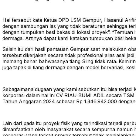
Hal tersebut kata Ketua DPD LSM Gempur, Hasanul Arifin,
dengan sambungan las yang tidak beraturan sehingga ter
dengan tumpukan besi bekas di lokasi proyek”. “Temuan i
dermaga. Artinya dapat kami katakan tumpukan besi bekas
Selain itu dari hasil pantauan Gempur saat melakukan ob
tersebut dikerjakan secara tidak profesional alias asal ja
memang benar bahwasanya tiang Sling tidak rata. Kemiri
juga tapak di tiang dermaga dengan model bervariasi, kes
Sebagaimana dugaan yang kami sebutkan itu bisa terjadi 
korporasi dalam hal ini CV RIAU BUMI ADIL secara TSM
Tahun Anggaran 2024 sebesar Rp 1.346.942.000 dengan m
Lain dari pada itu proyek fisik yang terindikasi terjadi 
dimanfaatkan oleh masyarakat secara sempurna namun hal t
korporasi yang terkait proyek tersebut tidak menjalank