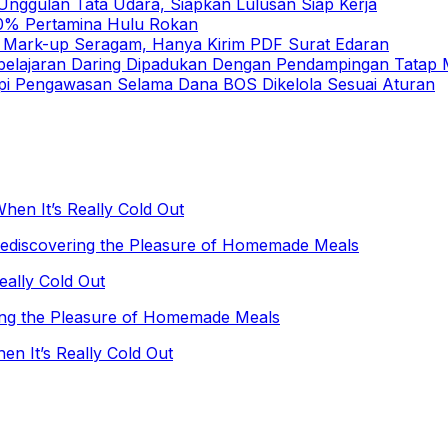
nggulan Tata Udara, Siapkan Lulusan Siap Kerja
 10% Pertamina Hulu Rokan
h Mark-up Seragam, Hanya Kirim PDF Surat Edaran
elajaran Daring Dipadukan Dengan Pendampingan Tatap
pi Pengawasan Selama Dana BOS Dikelola Sesuai Aturan
hen It’s Really Cold Out
Rediscovering the Pleasure of Homemade Meals
eally Cold Out
ing the Pleasure of Homemade Meals
en It’s Really Cold Out