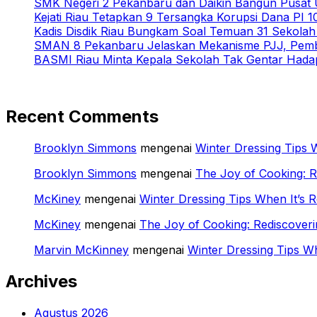
SMK Negeri 2 Pekanbaru dan Daikin Bangun Pusat U
Kejati Riau Tetapkan 9 Tersangka Korupsi Dana PI
Kadis Disdik Riau Bungkam Soal Temuan 31 Sekola
SMAN 8 Pekanbaru Jelaskan Mekanisme PJJ, Pemb
BASMI Riau Minta Kepala Sekolah Tak Gentar Hada
Recent Comments
Brooklyn Simmons
mengenai
Winter Dressing Tips W
Brooklyn Simmons
mengenai
The Joy of Cooking: 
McKiney
mengenai
Winter Dressing Tips When It’s R
McKiney
mengenai
The Joy of Cooking: Rediscover
Marvin McKinney
mengenai
Winter Dressing Tips Wh
Archives
Agustus 2026