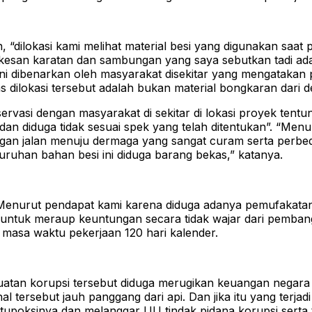
 “dilokasi kami melihat material besi yang digunakan saat
kesan karatan dan sambungan yang saya sebutkan tadi ada
ni dibenarkan oleh masyarakat disekitar yang mengatakan p
 dilokasi tersebut adalah bukan material bongkaran dari 
servasi dengan masyarakat di sekitar di lokasi proyek te
di dan diduga tidak sesuai spek yang telah ditentukan”. “Me
ngan jalan menuju dermaga yang sangat curam serta perbe
luruhan bahan besi ini diduga barang bekas,” katanya.
Menurut pendapat kami karena diduga adanya pemufakatan ja
 untuk meraup keuntungan secara tidak wajar dari pemb
asa waktu pekerjaan 120 hari kalender.
perbuatan korupsi tersebut diduga merugikan keuangan negara
ersebut jauh panggang dari api. Dan jika itu yang terjadi
an tupoksinya dan melanggar UU tindak pidana korupsi ser