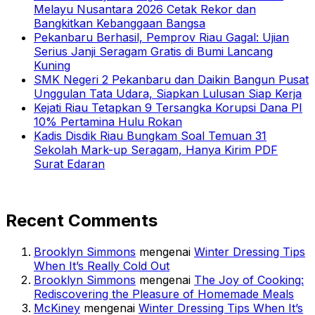
Melayu Nusantara 2026 Cetak Rekor dan
Bangkitkan Kebanggaan Bangsa
Pekanbaru Berhasil, Pemprov Riau Gagal: Ujian
Serius Janji Seragam Gratis di Bumi Lancang
Kuning
SMK Negeri 2 Pekanbaru dan Daikin Bangun Pusat
Unggulan Tata Udara, Siapkan Lulusan Siap Kerja
Kejati Riau Tetapkan 9 Tersangka Korupsi Dana PI
10% Pertamina Hulu Rokan
Kadis Disdik Riau Bungkam Soal Temuan 31
Sekolah Mark-up Seragam, Hanya Kirim PDF
Surat Edaran
Recent Comments
Brooklyn Simmons
mengenai
Winter Dressing Tips
When It’s Really Cold Out
Brooklyn Simmons
mengenai
The Joy of Cooking:
Rediscovering the Pleasure of Homemade Meals
McKiney
mengenai
Winter Dressing Tips When It’s