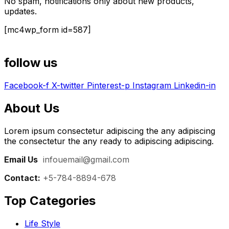
No spam, notifications only about new products,
updates.
[mc4wp_form id=587]
follow us
Facebook-f
X-twitter
Pinterest-p
Instagram
Linkedin-in
About Us
Lorem ipsum consectetur adipiscing the any adipiscing
the consectetur the any ready to adipiscing adipiscing.
Email Us
:
infouemail@gmail.com
Contact:
+5-784-8894-678
Top Categories​
Life Style