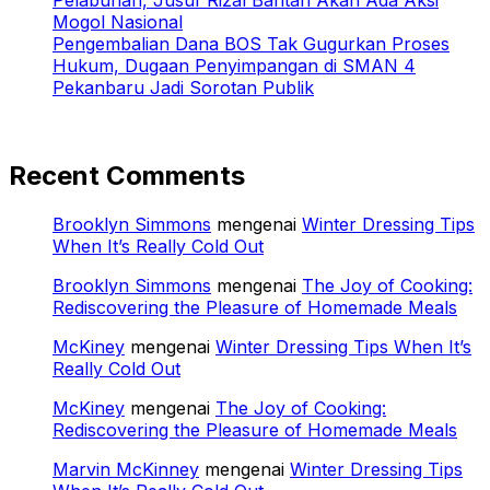
Pelabuhan, Jusuf Rizal Bantah Akan Ada Aksi
Mogol Nasional
Pengembalian Dana BOS Tak Gugurkan Proses
Hukum, Dugaan Penyimpangan di SMAN 4
Pekanbaru Jadi Sorotan Publik
Recent Comments
Brooklyn Simmons
mengenai
Winter Dressing Tips
When It’s Really Cold Out
Brooklyn Simmons
mengenai
The Joy of Cooking:
Rediscovering the Pleasure of Homemade Meals
McKiney
mengenai
Winter Dressing Tips When It’s
Really Cold Out
McKiney
mengenai
The Joy of Cooking:
Rediscovering the Pleasure of Homemade Meals
Marvin McKinney
mengenai
Winter Dressing Tips