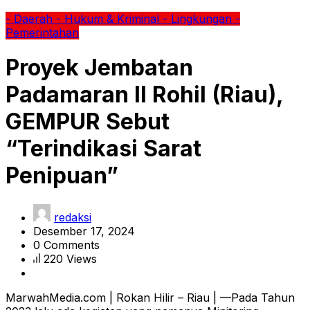
- Daerah
- Hukum & Kriminal
- Lingkungan
-
Pemerintahan
Proyek Jembatan
Padamaran II Rohil (Riau),
GEMPUR Sebut
“Terindikasi Sarat
Penipuan”
redaksi
Desember 17, 2024
0 Comments
220 Views
MarwahMedia.com | Rokan Hilir – Riau | —Pada Tahun