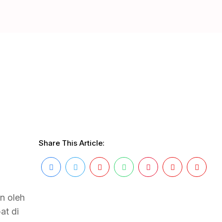
Share This Article:
n oleh
at di