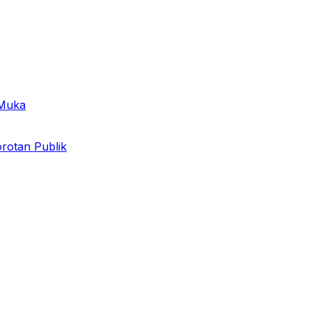
 Muka
otan Publik