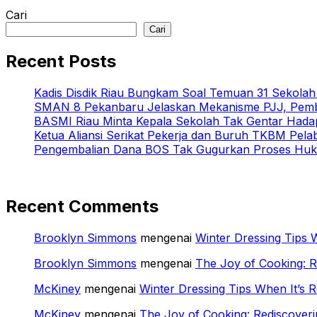
Cari
Cari
Recent Posts
Kadis Disdik Riau Bungkam Soal Temuan 31 Sekola
SMAN 8 Pekanbaru Jelaskan Mekanisme PJJ, Pemb
BASMI Riau Minta Kepala Sekolah Tak Gentar Hada
Ketua Aliansi Serikat Pekerja dan Buruh TKBM Pela
Pengembalian Dana BOS Tak Gugurkan Proses Huk
Recent Comments
Brooklyn Simmons
mengenai
Winter Dressing Tips W
Brooklyn Simmons
mengenai
The Joy of Cooking: 
McKiney
mengenai
Winter Dressing Tips When It’s R
McKiney
mengenai
The Joy of Cooking: Rediscover