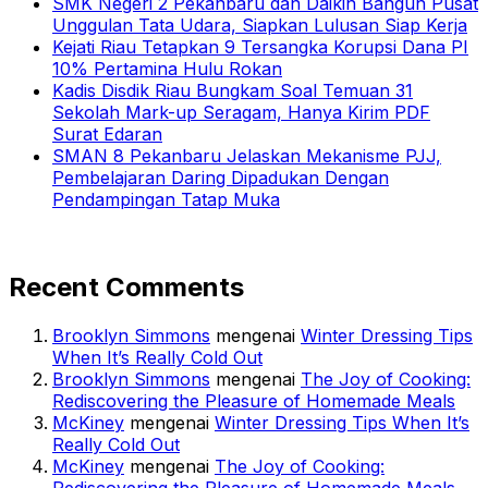
SMK Negeri 2 Pekanbaru dan Daikin Bangun Pusat
Unggulan Tata Udara, Siapkan Lulusan Siap Kerja
Kejati Riau Tetapkan 9 Tersangka Korupsi Dana PI
10% Pertamina Hulu Rokan
Kadis Disdik Riau Bungkam Soal Temuan 31
Sekolah Mark-up Seragam, Hanya Kirim PDF
Surat Edaran
SMAN 8 Pekanbaru Jelaskan Mekanisme PJJ,
Pembelajaran Daring Dipadukan Dengan
Pendampingan Tatap Muka
Recent Comments
Brooklyn Simmons
mengenai
Winter Dressing Tips
When It’s Really Cold Out
Brooklyn Simmons
mengenai
The Joy of Cooking:
Rediscovering the Pleasure of Homemade Meals
McKiney
mengenai
Winter Dressing Tips When It’s
Really Cold Out
McKiney
mengenai
The Joy of Cooking: