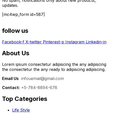
No spam, notifications only about new products,
updates.
[mc4wp_form id=587]
follow us
Facebook-f
X-twitter
Pinterest-p
Instagram
Linkedin-in
About Us
Lorem ipsum consectetur adipiscing the any adipiscing
the consectetur the any ready to adipiscing adipiscing.
Email Us
:
infouemail@gmail.com
Contact:
+5-784-8894-678
Top Categories​
Life Style