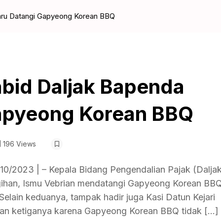
baru Datangi Gapyeong Korean BBQ
abid Daljak Bapenda
apyeong Korean BBQ
196 Views
10/2023 | – Kepala Bidang Pengendalian Pajak (Dalja
gihan, Ismu Vebrian mendatangi Gapyeong Korean BBQ
elain keduanya, tampak hadir juga Kasi Datun Kejari
gan ketiganya karena Gapyeong Korean BBQ tidak […]