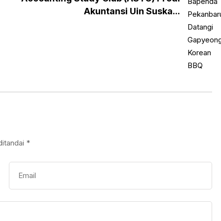
Akuntansi Uin Suska...
ditandai
*