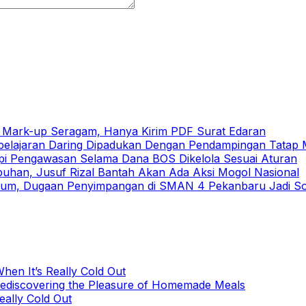
h Mark-up Seragam, Hanya Kirim PDF Surat Edaran
elajaran Daring Dipadukan Dengan Pendampingan Tatap
pi Pengawasan Selama Dana BOS Dikelola Sesuai Aturan
buhan, Jusuf Rizal Bantah Akan Ada Aksi Mogol Nasional
um, Dugaan Penyimpangan di SMAN 4 Pekanbaru Jadi Sor
hen It’s Really Cold Out
Rediscovering the Pleasure of Homemade Meals
eally Cold Out