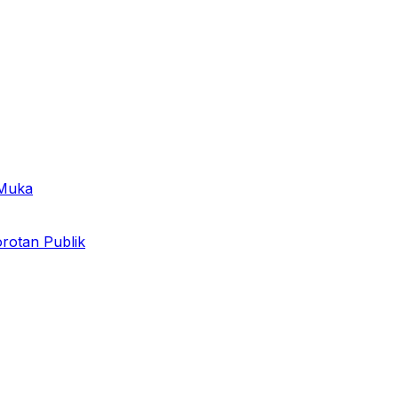
 Muka
otan Publik