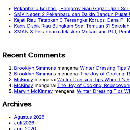
Pekanbaru Berhasil, Pemprov Riau Gagal: Ujian Seri
SMK Negeri 2 Pekanbaru dan Daikin Bangun Pusat U
Kejati Riau Tetapkan 9 Tersangka Korupsi Dana PI
Kadis Disdik Riau Bungkam Soal Temuan 31 Sekola
SMAN 8 Pekanbaru Jelaskan Mekanisme PJJ, Pemb
Recent Comments
Brooklyn Simmons
mengenai
Winter Dressing Tips W
Brooklyn Simmons
mengenai
The Joy of Cooking: 
McKiney
mengenai
Winter Dressing Tips When It’s R
McKiney
mengenai
The Joy of Cooking: Rediscover
Marvin McKinney
mengenai
Winter Dressing Tips Wh
Archives
Agustus 2026
Juli 2026
Juni 2026