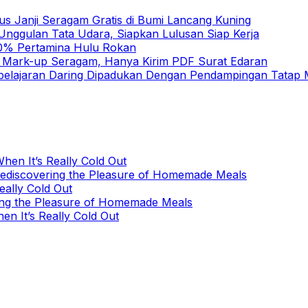
us Janji Seragam Gratis di Bumi Lancang Kuning
nggulan Tata Udara, Siapkan Lulusan Siap Kerja
 10% Pertamina Hulu Rokan
h Mark-up Seragam, Hanya Kirim PDF Surat Edaran
elajaran Daring Dipadukan Dengan Pendampingan Tatap
hen It’s Really Cold Out
Rediscovering the Pleasure of Homemade Meals
eally Cold Out
ing the Pleasure of Homemade Meals
en It’s Really Cold Out