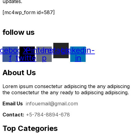
updates.
[mc4wp_form id=587]
follow us
cebook-
X-
Pinterest-
Instagram
Linkedin-
f
twitter
p
in
About Us
Lorem ipsum consectetur adipiscing the any adipiscing
the consectetur the any ready to adipiscing adipiscing.
Email Us
:
infouemail@gmail.com
Contact:
+5-784-8894-678
Top Categories​