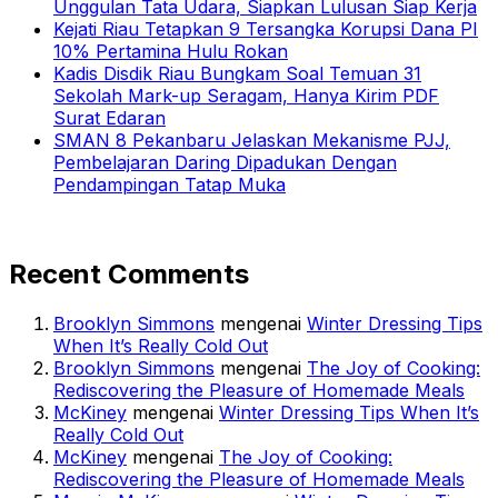
Unggulan Tata Udara, Siapkan Lulusan Siap Kerja
Kejati Riau Tetapkan 9 Tersangka Korupsi Dana PI
10% Pertamina Hulu Rokan
Kadis Disdik Riau Bungkam Soal Temuan 31
Sekolah Mark-up Seragam, Hanya Kirim PDF
Surat Edaran
SMAN 8 Pekanbaru Jelaskan Mekanisme PJJ,
Pembelajaran Daring Dipadukan Dengan
Pendampingan Tatap Muka
Recent Comments
Brooklyn Simmons
mengenai
Winter Dressing Tips
When It’s Really Cold Out
Brooklyn Simmons
mengenai
The Joy of Cooking:
Rediscovering the Pleasure of Homemade Meals
McKiney
mengenai
Winter Dressing Tips When It’s
Really Cold Out
McKiney
mengenai
The Joy of Cooking:
Rediscovering the Pleasure of Homemade Meals