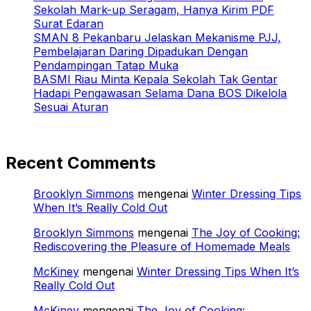
Sekolah Mark-up Seragam, Hanya Kirim PDF
Surat Edaran
SMAN 8 Pekanbaru Jelaskan Mekanisme PJJ,
Pembelajaran Daring Dipadukan Dengan
Pendampingan Tatap Muka
BASMI Riau Minta Kepala Sekolah Tak Gentar
Hadapi Pengawasan Selama Dana BOS Dikelola
Sesuai Aturan
Recent Comments
Brooklyn Simmons
mengenai
Winter Dressing Tips
When It’s Really Cold Out
Brooklyn Simmons
mengenai
The Joy of Cooking:
Rediscovering the Pleasure of Homemade Meals
McKiney
mengenai
Winter Dressing Tips When It’s
Really Cold Out
McKiney
mengenai
The Joy of Cooking: