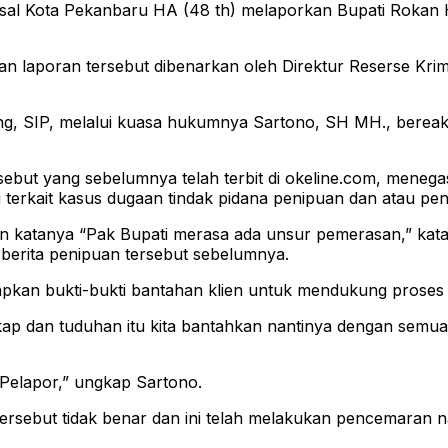
al Kota Pekanbaru HA (48 th) melaporkan Bupati Rokan Hili
dan laporan tersebut dibenarkan oleh Direktur Reserse K
tong, SIP, melalui kuasa hukumnya Sartono, SH MH., bere
sebut yang sebelumnya telah terbit di okeline.com, meneg
iau terkait kasus dugaan tindak pidana penipuan dan atau pe
an katanya “Pak Bupati merasa ada unsur pemerasan,” kat
berita penipuan tersebut sebelumnya.
pkan bukti-bukti bantahan klien untuk mendukung proses p
ap dan tuduhan itu kita bantahkan nantinya dengan semua
i Pelapor,” ungkap Sartono.
ebut tidak benar dan ini telah melakukan pencemaran na