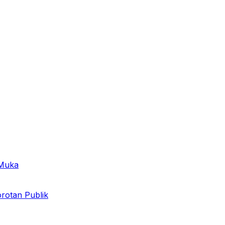
 Muka
otan Publik