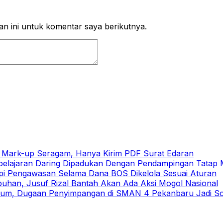
n ini untuk komentar saya berikutnya.
h Mark-up Seragam, Hanya Kirim PDF Surat Edaran
elajaran Daring Dipadukan Dengan Pendampingan Tatap
pi Pengawasan Selama Dana BOS Dikelola Sesuai Aturan
buhan, Jusuf Rizal Bantah Akan Ada Aksi Mogol Nasional
um, Dugaan Penyimpangan di SMAN 4 Pekanbaru Jadi Sor