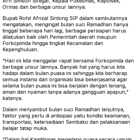
Arh Simson Siregar, Kepala Pukesmas, Kapolsek,
Ormas dan berbagai unsur lainnya.
Bupati Rohil Afrizal Sintong SIP dalam sambutannya
mengatakan, mengingat bulan suci Ramadhan hanya
tinggal beberapa hari lagi, berbagai persiapan harus
dilakukan baik oleh Pemerintah daerah maupun
Forkopimda hingga tingkat Kecamatan dan
Kepenghuluan.
“Hari ini kita menggelar rapat bersama Forkopimda dan
berbagai unsur lainnya. Banyak hal yang harus kita
hadapi dalam bulan puasa ini sehingga kita berharap
semua instansi dan organisasi bisa bekerjasama agar
selama bulan puasa ini bisa berjalan dengan tenang,
aman dan nyaman tanpa adanya gangguan apapun,”
katanya.
Dalam menyambut bulan suci Ramadhan lanjutnya,
faktor yang perlu di antisipasi yaitu kondisi keamanan,
transportasi, ketersediaan Sembako dan pelaksanaan
belajar tatap muka.
“Dalam hal Kamtibmas menjelang puasa secara umum