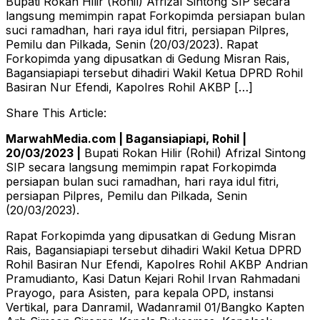
Bupati Rokan Hilir (Rohil) Afrizal Sintong SIP secara
langsung memimpin rapat Forkopimda persiapan bulan
suci ramadhan, hari raya idul fitri, persiapan Pilpres,
Pemilu dan Pilkada, Senin (20/03/2023). Rapat
Forkopimda yang dipusatkan di Gedung Misran Rais,
Bagansiapiapi tersebut dihadiri Wakil Ketua DPRD Rohil
Basiran Nur Efendi, Kapolres Rohil AKBP […]
Share This Article:
MarwahMedia.com | Bagansiapiapi, Rohil |
20/03/2023 |
Bupati Rokan Hilir (Rohil) Afrizal Sintong
SIP secara langsung memimpin rapat Forkopimda
persiapan bulan suci ramadhan, hari raya idul fitri,
persiapan Pilpres, Pemilu dan Pilkada, Senin
(20/03/2023).
Rapat Forkopimda yang dipusatkan di Gedung Misran
Rais, Bagansiapiapi tersebut dihadiri Wakil Ketua DPRD
Rohil Basiran Nur Efendi, Kapolres Rohil AKBP Andrian
Pramudianto, Kasi Datun Kejari Rohil Irvan Rahmadani
Prayogo, para Asisten, para kepala OPD, instansi
Vertikal, para Danramil, Wadanramil 01/Bangko Kapten