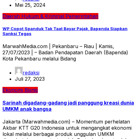
Mei 25, 2024
Daerah
Hukum & Kriminal
Pemerintahan
WP Copot Spanduk Tak Taat Bayar Pajak, Bapenda Siapkan
Sanksi Tegas
MarwahMedia.com | Pekanbaru – Riau | Kamis,
27/07/2023 | – Badan Pendapatan Daerah (Bapenda)
Kota Pekanbaru melalui Bidang
redaksi
Juli 27, 2023
Ekonomi Bisnis
Sarinah digadang-gadang jadi panggung kreasi dunia
UMKM anak bangsa
Jakarta (Marwahmedia.com) – Momentum perhelatan
Akbar KTT G20 Indonesia untuk mengangkat ekonomi
lokal melalui berbagai produk unggulan UMKM