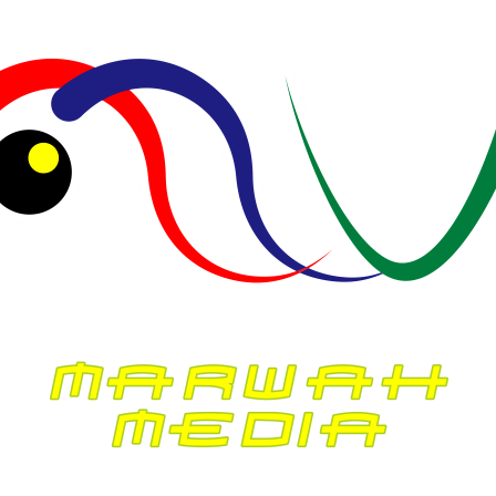
Redaksi
Juli 2, 2025
DAERAH
PENDIDIKAN
Rektor UIN Suska Riau Lantik Pejabat
Baru, Tekankan Integritas dan
Kepemimpinan Spiritual
Redaksi
Juli 1, 2025
DAERAH
PEMERINTAHAN
PENDIDIKAN
Ketua DPD PWMOI Aprianto Ingatkan
Kadis Pendidikan Pekanbaru, Jangan