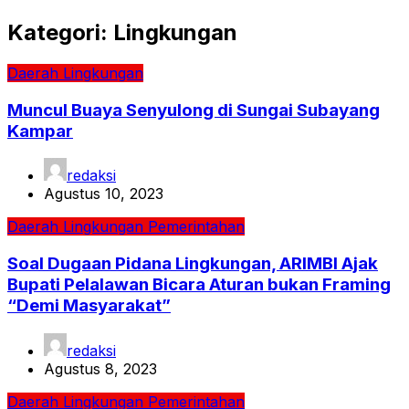
Kategori:
Lingkungan
Daerah
Lingkungan
Muncul Buaya Senyulong di Sungai Subayang
Kampar
redaksi
Agustus 10, 2023
Daerah
Lingkungan
Pemerintahan
Soal Dugaan Pidana Lingkungan, ARIMBI Ajak
Bupati Pelalawan Bicara Aturan bukan Framing
“Demi Masyarakat”
redaksi
Agustus 8, 2023
Daerah
Lingkungan
Pemerintahan