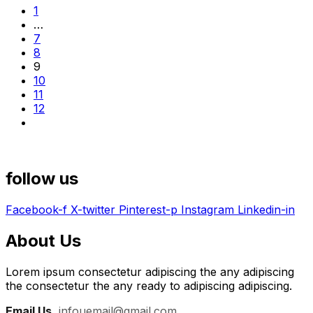
1
…
7
8
9
10
11
12
follow us
Facebook-f
X-twitter
Pinterest-p
Instagram
Linkedin-in
About Us
Lorem ipsum consectetur adipiscing the any adipiscing
the consectetur the any ready to adipiscing adipiscing.
Email Us
:
infouemail@gmail.com