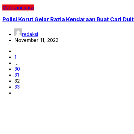
Mancanegara
Polisi Korut Gelar Razia Kendaraan Buat Cari Du
redaksi
November 11, 2022
1
…
30
31
32
33