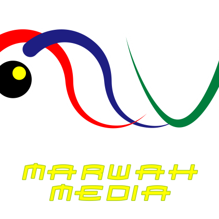
BPMP Riau: Ada Harapan yang Harus
Diraih untuk Masa Depan
Redaksi
Juli 27, 2026
BERITA
HUKUM & KRIMINAL
PENDIDIKAN
Usai Polemik SPMB, Integritas dan
Loyalitas Kepala SMAN 5 Pekanbaru
Dipertanyakan
Redaksi
Juli 14, 2026
BERITA
PEMERINTAHAN
PENDIDIKAN