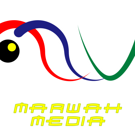
Redaksi
Mei 28, 2025
KESEHATAN
NASIONAL
PEMERINTAHAN
POLITIK
Dilobby Kemenkes, Forum Jamsos
Tetap Tegas Menolak Kris dan
Meminta Presiden Prabowo Kaji Ulang
Pepres 59 Tahun 2024
Redaksi
Mei 22, 2025